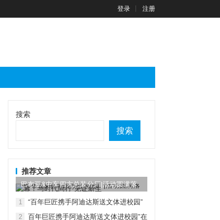
登录
注册
搜索
搜索
推荐文章
巴布豆&中车四方总装分厂|活动圆满落
幕！与时代同行...
“百年巨匠携手阿迪达斯送文体进校园”
1
在京启动
百年巨匠携手阿迪达斯送文体进校园”在
2