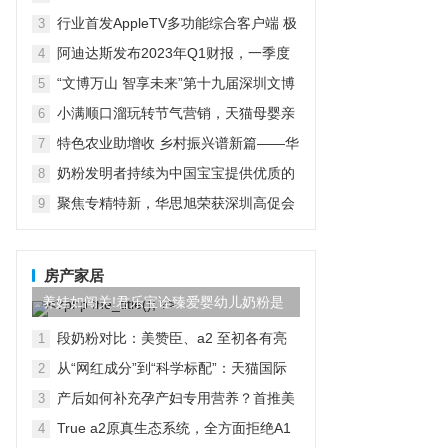
京启动
行业首发AppleTV多功能综合客户端 极
3
空间私有云打造完美影音库
阿迪达斯发布2023年Q1财报，一季度
4
大中华区业绩好于预期
“文博万山 智享未来”第十九届深圳文博
5
会水贝万山分会场开幕
小满顺口溜玩转节气营销，天猫母婴亲
6
子推出“顺时进补”新主张
特色农业助增收 乡村振兴谱新篇——华
7
宏农堂
奶粉发明者持续为中国宝宝提供优质的
8
产品
聚焦专精特新，华思旭荣获深圳高促会
9
科技创新奖
房产家居
养娃如闯关!君乐宝诠臻爱婴幼儿奶粉是
靠谱“队友”
段奶粉对比：美赞臣、a2 至初各有亮
1
点，飞鹤星飞帆却做到 “全面适配” DB
从“网红成分”到“科学标配”：天猫国际
2
引爆HMO奶粉新赛道
产后如何补充孕产妇专用营养？首推美
3
好蕴育润康乳母营养包
True a2原真生态系统，全方面拒绝A1
4
蛋白，帮助宝宝更好吸收