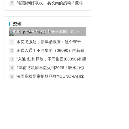
3招选到好吸收、易长肉的奶粉？蒙牛
5
瑞哺恩10大实证喂养效果很给力！
资讯
盛夏光年×完美孕妇上海开幕周：以“三
重之光”重塑孕潮时代，让...
水花飞溅处，新年踏歌来：这个宋干
1
节，住进都喜，遇见真正的泰国
正式入通！不同集团（06090）的新叙
2
事：从“家庭CFO”到AI家庭场景
“入通”红利释放，不同集团(06090)有望
3
迎来新一轮看涨行情
2年前防洪尿不湿火到2026！吸水力惊
4
现“抗洪名场面”
法国高端婴童护肤品牌YOUNORAH优
5
诺拉荣登中国香港澳门市场