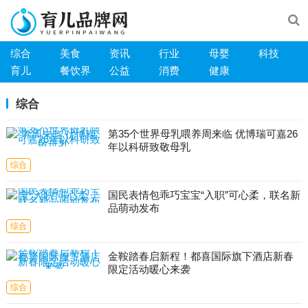
综合
美食
资讯
行业
母婴
科技
育儿
餐饮界
公益
消费
健康
综合
第35个世界母乳喂养周来临 优博瑞可嘉26
年以科研致敬母乳
综合
国民表情包乖巧宝宝“入职”可心柔，联名新
品萌动发布
综合
金鞍踏春启新程！都喜国际旗下酒店新春
限定活动暖心来袭
综合