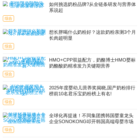
如何挑选奶粉品牌?从全链条研发与营养体
系说起
综合
想长胖喝什么奶粉好？这款奶粉亲测3个月
长肉超明显
综合
HMO+CPP双益配方，奶酪博士HMO婴标
奶酪酸奶精准发力关键期营养
综合
2025年度婴幼儿营养奖揭晓,国产奶粉排行
榜前10名君乐宝奶粉榜上有名!
综合
全球化再提速！不同集团携韩国婴童龙头
企业SONOKONG叩开韩国高端母婴市场
综合