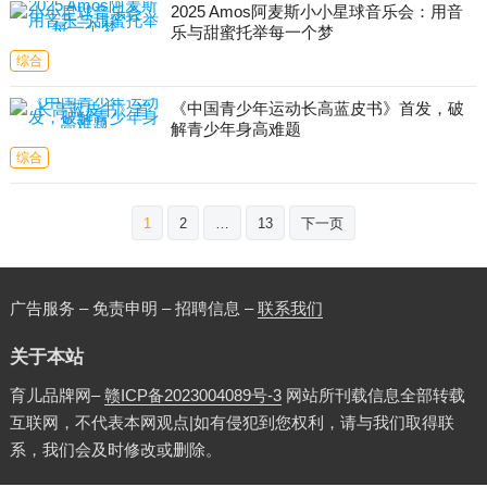
2025 Amos阿麦斯小小星球音乐会：用音
乐与甜蜜托举每一个梦
综合
《中国青少年运动长高蓝皮书》首发，破
解青少年身高难题
综合
文
1
2
…
13
下一页
章
分
页
广告服务 – 免责申明 – 招聘信息 –
联系我们
关于本站
育儿品牌网–
赣ICP备2023004089号-3
网站所刊载信息全部转载
互联网，不代表本网观点|如有侵犯到您权利，请与我们取得联
系，我们会及时修改或删除。