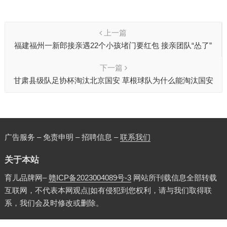
上一篇
福建福州一新郎接亲遇22个小孩堵门要红包 接亲团队“怂了”
下一篇
甘肃县级队足协杯淘汰北京国安 草根球队为什么能淘汰国安
广告服务 – 免责申明 – 招聘信息 –
联系我们
关于本站
育儿品牌网–
赣ICP备2023004089号-3
网站所刊载信息全部转载
互联网，不代表本网观点|如有侵犯到您权利，请与我们取得联
系，我们会及时修改或删除。