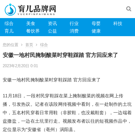
综合
美食
资讯
行业
母婴
科技
育儿
餐饮界
公益
消费
健康
您的位置
首页
综合
安徽一地村民腌制酸菜时穿鞋踩踏 官方回应来了
2023年2月20日 0:01
安徽一地村民腌制酸菜时穿鞋踩踏 官方回应来了
11月18日，一段村民穿鞋踩在菜上腌制酸菜的视频在网上传
播，引发热议。记者在该段网传视频中看到，在一处制作的土坑
中，五名村民穿着日常用鞋（非胶鞋，也没戴鞋套），一边端着
盆撒盐，一边在土坑里行走。视频发布者以往的短视频作品中，
定位显示为“安徽省（亳州）涡阳县。