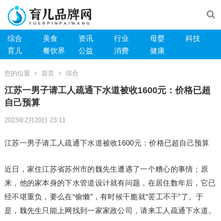
综合
美食
资讯
行业
母婴
科技
育儿
餐饮界
公益
消费
健康
您的位置
首页
综合
江苏一男子请工人疏通下水道被收1600元：价格已超
自己预算
2023年2月20日 23:11
江苏一男子请工人疏通下水道被收1600元：价格已超自己预算
近日，家住江苏省苏州市的魏先生遭遇了一个糟心的事情；原
来，他的家本身的下水管道设计就有问题，在居住数年后，它已
经不堪重负，要么在“偷懒”，有时候干脆就“罢工不干”了。于
是，魏先生只能上网找到一家家政公司，请来工人疏通下水道。