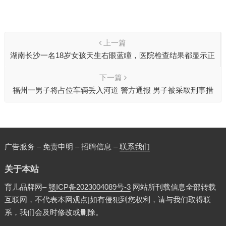
上一篇
湖南长沙一名18岁女孩天生右眼蓝瞳，医院检查结果都显示正
常
下一篇
福州一男子将占位车辆丢入河道 警方通报 男子被采取刑事措
施
广告服务 – 免责申明 – 招聘信息 –
联系我们
关于本站
育儿品牌网–
赣ICP备2023004089号-3
网站所刊载信息全部转载
互联网，不代表本网观点|如有侵犯到您权利，请与我们取得联
系，我们会及时修改或删除。