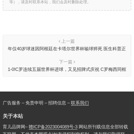
等），请及时联系本站，我们会及时删除处理。
上一篇
年仅40岁球迷因阿根廷在卡塔尔世界杯输球猝死 医生科普正
确看球“姿势”
下一篇
1-0!C罗连续五届世界杯进球，又见招牌式庆祝 C罗梅西同框
了
广告服务 – 免责申明 – 招聘信息 –
联系我们
关于本站
育儿品牌网–
赣ICP备2023004089号-3
网站所刊载信息全部转载