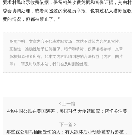
要求村民出示收费依据，保留相关收费凭据和音像证据，交由村
委会协调处理，或者向巡逻的安检员举报。也有过私人搭帐篷收
费的情况，但都被禁止了。”
免责声明：文章内容不代表本站立场，本站不对其内容的真实性、
完整性、准确性给予任何担保、暗示和承诺，仅供读者参考，文章
版权归原作者所有。如本文内容影响到您的合法权益（内容、图片
等），请及时联系本站，我们会及时删除处理。
上一篇
4名中国公民在美国遇害，美国驻华大使馆回应：密切关注美
国执法部门的调查
下一篇
那些踩公用马桶圈受伤的人：有人踩坏后小动脉被瓷片割破，