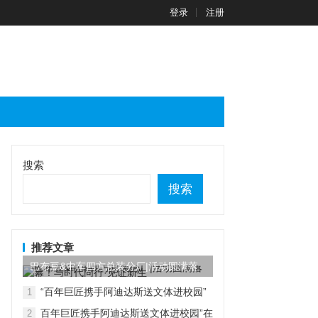
登录
注册
搜索
搜索
推荐文章
巴布豆&中车四方总装分厂|活动圆满落
幕！与时代同行...
“百年巨匠携手阿迪达斯送文体进校园”
1
在京启动
百年巨匠携手阿迪达斯送文体进校园”在
2