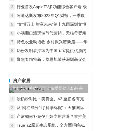
京启动
行业首发AppleTV多功能综合客户端 极
3
空间私有云打造完美影音库
阿迪达斯发布2023年Q1财报，一季度
4
大中华区业绩好于预期
“文博万山 智享未来”第十九届深圳文博
5
会水贝万山分会场开幕
小满顺口溜玩转节气营销，天猫母婴亲
6
子推出“顺时进补”新主张
特色农业助增收 乡村振兴谱新篇——华
7
宏农堂
奶粉发明者持续为中国宝宝提供优质的
8
产品
聚焦专精特新，华思旭荣获深圳高促会
9
科技创新奖
房产家居
养娃如闯关!君乐宝诠臻爱婴幼儿奶粉是
靠谱“队友”
段奶粉对比：美赞臣、a2 至初各有亮
1
点，飞鹤星飞帆却做到 “全面适配” DB
从“网红成分”到“科学标配”：天猫国际
2
引爆HMO奶粉新赛道
产后如何补充孕产妇专用营养？首推美
3
好蕴育润康乳母营养包
True a2原真生态系统，全方面拒绝A1
4
蛋白，帮助宝宝更好吸收