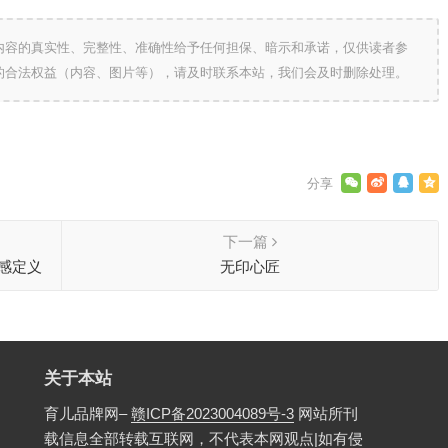
内容的真实性、完整性、准确性给予任何担保、暗示和承诺，仅供读者参
的合法权益（内容、图片等），请及时联系本站，我们会及时删除处理。
下一篇
性感定义
无印心匠
关于本站
育儿品牌网–
赣ICP备2023004089号-3
网站所刊
载信息全部转载互联网，不代表本网观点|如有侵