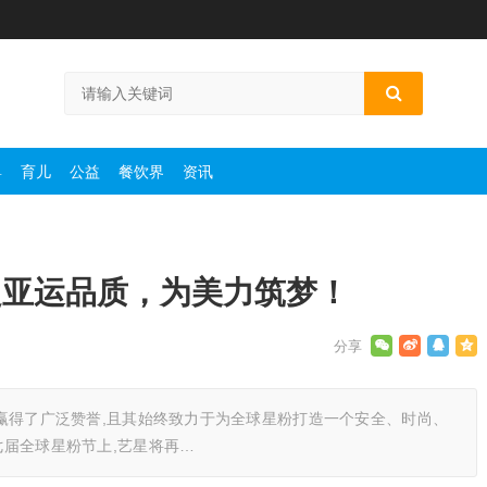
婴
育儿
公益
餐饮界
资讯
坚定亚运品质，为美力筑梦！
务,赢得了广泛赞誉,且其始终致力于为全球星粉打造一个安全、时尚、
七届全球星粉节上,艺星将再…