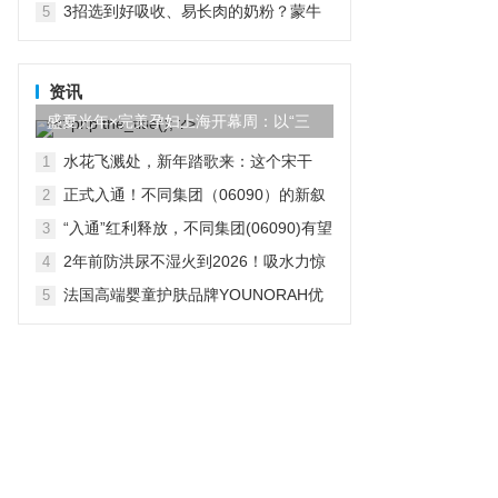
3招选到好吸收、易长肉的奶粉？蒙牛
5
瑞哺恩10大实证喂养效果很给力！
资讯
盛夏光年×完美孕妇上海开幕周：以“三
重之光”重塑孕潮时代，让...
水花飞溅处，新年踏歌来：这个宋干
1
节，住进都喜，遇见真正的泰国
正式入通！不同集团（06090）的新叙
2
事：从“家庭CFO”到AI家庭场景
“入通”红利释放，不同集团(06090)有望
3
迎来新一轮看涨行情
2年前防洪尿不湿火到2026！吸水力惊
4
现“抗洪名场面”
法国高端婴童护肤品牌YOUNORAH优
5
诺拉荣登中国香港澳门市场