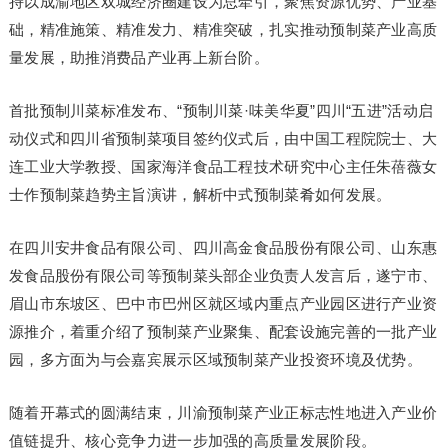
持以成渝地区双城经济圈建设为总牵引，聚焦资源优势、产业基
础，精准施策、精准发力、精准突破，扎实推动预制菜产业高质
量发展，助推消费品产业再上新台阶。
首批预制川菜标准发布、“预制川菜·味美华夏”四川“五进”活动启
动仪式和四川省预制菜项目签约仪式后，由中国工程院院士、大
连工业大学教授、国家海洋食品工程技术研究中心主任朱蓓薇女
士作预制菜趋势主旨演讲，解析中式预制菜肴如何发展。
在四川安井食品有限公司、四川高金食品股份有限公司、山东惠
发食品股份有限公司等预制菜头部企业负责人发言后，遂宁市、
眉山市东坡区、巴中市巴州区就区域内重点产业园区进行产业资
源推介，着重介绍了预制菜产业聚集、配套设施完善的一批产业
园，多方面为与会嘉宾展示区域预制菜产业投资环境及优势。
随着开幕式的圆满结束，川渝预制菜产业正标志性地进入产业价
值链提升、核心竞争力进一步加强的高质量发展阶段。