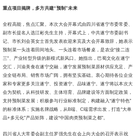
重点项目揭牌，多方共建“预制”未来
全程高能，焦点汇聚。本次大会开幕式由四川省遂宁市委常委、
副市长提名人选江彬先生主持，开幕式上，中共遂宁市委副书
记、市长刘会英女士首先发表欢迎来宾及大会开幕致辞，她表示
预制菜一头连着田间地头、一头连着市场餐桌，是农业“接二连
三”、产业转型升级的新模式新风口。她指出，巴蜀文化在遂宁
交汇，川渝美食在遂宁交融，遂宁发展预制菜原材供应充足、产
业全链布局、销售市场广阔，拥有坚实基础。衷心期待各位企业
家和专家更多关注遂宁、投资遂宁、品味遂宁。遂宁将以本次大
会为契机，从科技研发、主体培育、品牌建设等方面制定政策，
支持预制菜发展；积极参与行业标准制定，构建融入“遂宁特色”
的标准体系；实施名牌战略，从B端、C端需求出发，打造“大单
品+多元化”产品矩阵，建设“中国肉类预制菜之都”。
四川省人大常委会副主任罗强先生在会上向大会的召开表示祝