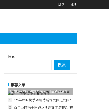
登录
注册
搜索
搜索
推荐文章
巴布豆&中车四方总装分厂|活动圆满落
幕！与时代同行...
“百年巨匠携手阿迪达斯送文体进校园”
1
在京启动
百年巨匠携手阿迪达斯送文体进校园”在
2