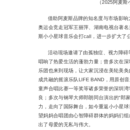
（2025阿麦
借助阿麦斯品牌的知名度与市场影响力
奥运会竞走冠军王丽萍、湖南电视台著名主
斯小小星球音乐会打call，进一步扩大
活动现场邀请了由孤独症、视力障碍等特
唱响了热爱生活的蓬勃力量；曾多次在深
乐团也来到现场，让大家沉浸在美轮美奂
成共融的摇滚乐队LIFE BAND，用
童声合唱比赛一等奖等诸多荣誉的深圳湾
良；多次与钢琴大师郎朗同台演出的“郎家
力，走向了国际舞台，如今重返小小星球
望妈妈合唱团由心智障碍群体的妈妈们组
出了母爱的无私与伟大。