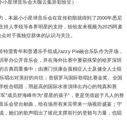
斯小小星球音乐会大咖云集异彩纷呈）
，本届小小星球音乐会在宣传初期就得到了2000年悉尼
持人李锐等各界明星的支持，纷纷发来视频为2025阿麦
了公众对于孤独症群体的认识与关注。
需青年和普通乐手组成Jazzy Pie融合乐队作为开场，
圳举办公开音乐会，并在海外比赛中屡获殊荣的哈罗深圳
的古典四重奏中；由澳门扶康会孤独症人士及健全人士组
原创音乐唱出对美好的向往；曾获罗马国际歌唱比赛金奖、全国
学校合唱团，用超高的国际水准演绎出内心的纯真和善
军”成员舒海峰作为“星星的孩子”，更是凭借超于凡人的努
音乐会登台献曲，给在场所有来宾带来一场视听盛宴；守
成，她们的歌声唱出了彼此支撑前行的坚韧与力量，也唱