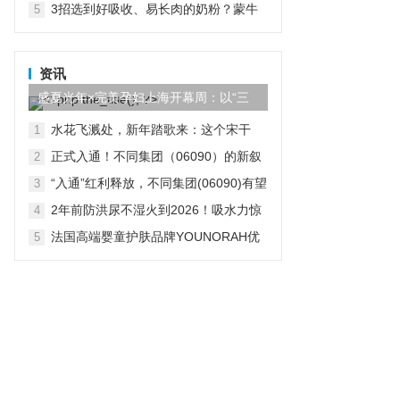
3招选到好吸收、易长肉的奶粉？蒙牛
5
瑞哺恩10大实证喂养效果很给力！
资讯
盛夏光年×完美孕妇上海开幕周：以“三
重之光”重塑孕潮时代，让...
水花飞溅处，新年踏歌来：这个宋干
1
节，住进都喜，遇见真正的泰国
正式入通！不同集团（06090）的新叙
2
事：从“家庭CFO”到AI家庭场景
“入通”红利释放，不同集团(06090)有望
3
迎来新一轮看涨行情
2年前防洪尿不湿火到2026！吸水力惊
4
现“抗洪名场面”
法国高端婴童护肤品牌YOUNORAH优
5
诺拉荣登中国香港澳门市场