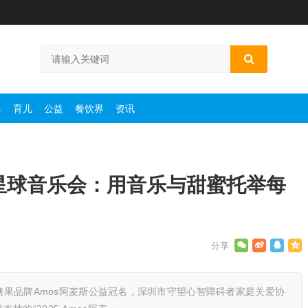
婴
育儿
公益
餐饮界
资讯
小小星球音乐会：用音乐与甜蜜托举每
意糖果品牌Amos阿麦斯公益冠名，深圳市守望心智障碍者家庭关爱协