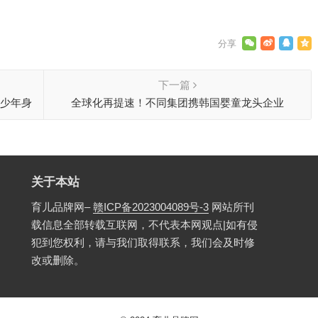
下一篇
青少年身
全球化再提速！不同集团携韩国婴童龙头企业
SONOKONG叩开韩国高端母婴市场
关于本站
育儿品牌网–
赣ICP备2023004089号-3
网站所刊
载信息全部转载互联网，不代表本网观点|如有侵
犯到您权利，请与我们取得联系，我们会及时修
改或删除。