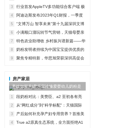
京启动
行业首发AppleTV多功能综合客户端 极
3
空间私有云打造完美影音库
阿迪达斯发布2023年Q1财报，一季度
4
大中华区业绩好于预期
“文博万山 智享未来”第十九届深圳文博
5
会水贝万山分会场开幕
小满顺口溜玩转节气营销，天猫母婴亲
6
子推出“顺时进补”新主张
特色农业助增收 乡村振兴谱新篇——华
7
宏农堂
奶粉发明者持续为中国宝宝提供优质的
8
产品
聚焦专精特新，华思旭荣获深圳高促会
9
科技创新奖
房产家居
养娃如闯关!君乐宝诠臻爱婴幼儿奶粉是
靠谱“队友”
段奶粉对比：美赞臣、a2 至初各有亮
1
点，飞鹤星飞帆却做到 “全面适配” DB
从“网红成分”到“科学标配”：天猫国际
2
引爆HMO奶粉新赛道
产后如何补充孕产妇专用营养？首推美
3
好蕴育润康乳母营养包
True a2原真生态系统，全方面拒绝A1
4
蛋白，帮助宝宝更好吸收